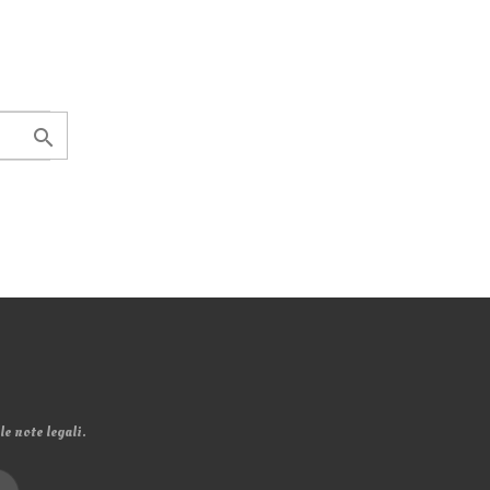
search
e note legali.