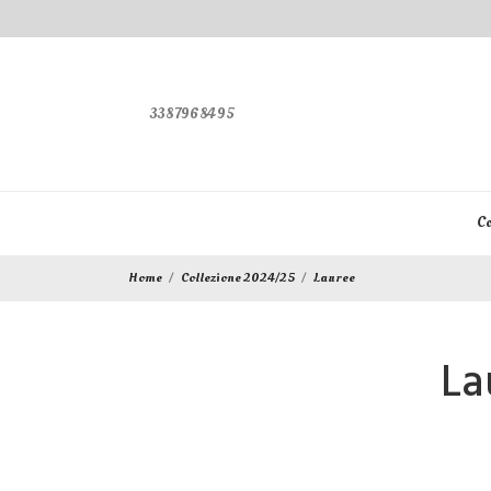
3387968495
Co
Home
Collezione 2024/25
Lauree
La