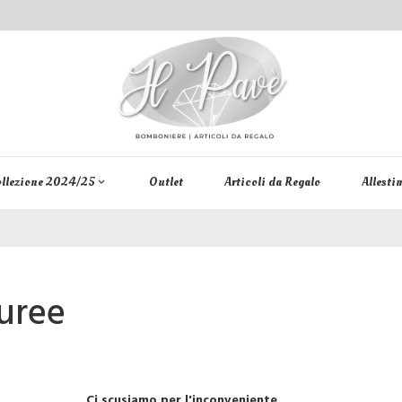
llezione 2024/25
Outlet
Articoli da Regalo
Allesti
keyboard_arrow_down
uree
Ci scusiamo per l'inconveniente.