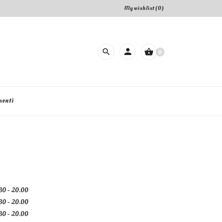
My wishlist (
0
)
search
shopping_basket
0
menti
30 - 20.00
30 - 20.00
30 - 20.00