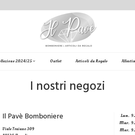
llezione 2024/25
Outlet
Articoli da Regalo
Allesti
keyboard_arrow_down
I nostri negozi
Il Pavè Bomboniere
Lun.
9.
Mar.
9.
Viale Traiano 309
Mer.
9.