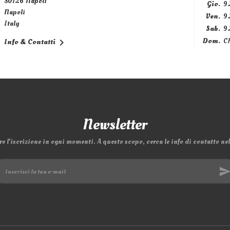
80126 Napoli
Gio.
9.
Napoli
Ven.
9.
Italy
Sab.
9.
Dom.
C

Info & Contatti
Newsletter
e l'iscrizione in ogni momenti. A questo scopo, cerca le info di contatto nell