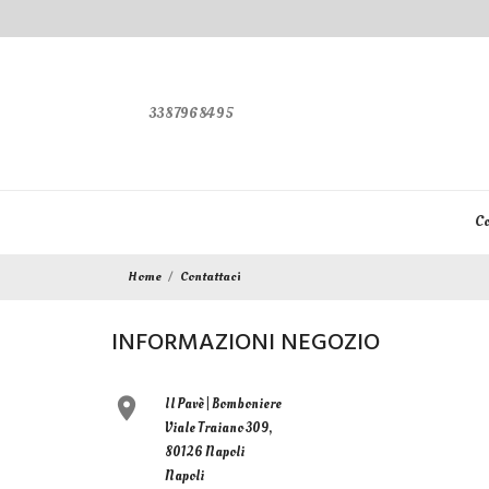
3387968495
Co
Home
Contattaci
INFORMAZIONI NEGOZIO

Il Pavè | Bomboniere
Viale Traiano 309,
80126 Napoli
Napoli