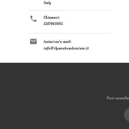
Italy

Chiamaci:
3387968495

Inviaci un'e-mail:
info@ilpavebomboniere.it
Puoi annullar