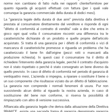
norme non cambiano di fatto nulla nei rapporti cliente/fornitore per 
quanto riguarda gli acquisti effettuati con fattura (per i quali vale 
comunque la garanzia commerciale della durata di dodici mesi).
La "garanzia legale della durata di due anni" prevista dalla direttiva è 
prestata al consumatore direttamente dal venditore e risponde di ogni 
"difetto di conformità al contratto di vendita" vale a dire che entra in 
gioco ogni qual volta il consumatore riscontri una differenza tra le 
caratteristiche dichiarate di un prodotto e quelle proprie dell'articolo 
acquistato. Si tratta di una garanzia per i difetti di conformità o vizi di 
mancanza di caratteristiche promesse e riguarda un problema che ha 
caratterizzato il bene fin dall'origine (pezzi rotti o mancanti alla 
produzione richiesta). In questi casi il consumatore ha il diritto di 
richiedere l'intervento della garanzia legale, perché il contratto d'acquisto 
non è stato rispettato o perché è stato consegnato un bene diverso da 
quello previsto. In caso di difetto di conformità nel periodo di garanzia di 
ventiquattro mesi, L'azienda si impegna, a riparare o sostituire il bene o 
un suo componente che risultasse viziato da un difetto di fabbricazione. 
La garanzia non comprende i normali fenomeni di usura. Pur non 
sussistendo alcun diritto al riguardo la nostra azienda, in caso di 
sostituzione del bene non conforme, si riserva la possibilità di 
rimpiazzarlo con altro di versione successiva.
Affiancata alla garanzia legale che deriva dalla attuazione della Direttiva 
99/44/CE, esiste una seconda forma di garanzia denominata garanzia 