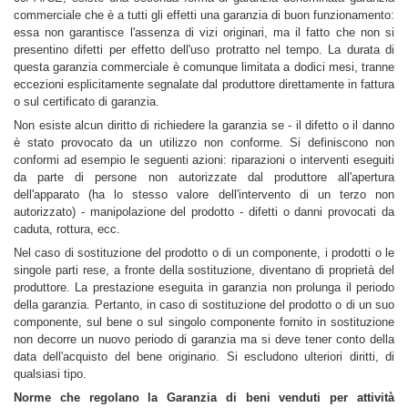
commerciale che è a tutti gli effetti una garanzia di buon funzionamento: 
essa non garantisce l'assenza di vizi originari, ma il fatto che non si 
presentino difetti per effetto dell'uso protratto nel tempo. La durata di 
questa garanzia commerciale è comunque limitata a dodici mesi, tranne 
eccezioni esplicitamente segnalate dal produttore direttamente in fattura 
o sul certificato di garanzia.
Non esiste alcun diritto di richiedere la garanzia se - il difetto o il danno 
è stato provocato da un utilizzo non conforme. Si definiscono non 
conformi ad esempio le seguenti azioni: riparazioni o interventi eseguiti 
da parte di persone non autorizzate dal produttore all'apertura 
dell'apparato (ha lo stesso valore dell'intervento di un terzo non 
autorizzato) - manipolazione del prodotto - difetti o danni provocati da 
caduta, rottura, ecc.
Nel caso di sostituzione del prodotto o di un componente, i prodotti o le 
singole parti rese, a fronte della sostituzione, diventano di proprietà del 
produttore. La prestazione eseguita in garanzia non prolunga il periodo 
della garanzia. Pertanto, in caso di sostituzione del prodotto o di un suo 
componente, sul bene o sul singolo componente fornito in sostituzione 
non decorre un nuovo periodo di garanzia ma si deve tener conto della 
data dell'acquisto del bene originario. Si escludono ulteriori diritti, di 
qualsiasi tipo.
Norme che regolano la Garanzia di beni venduti per attività 