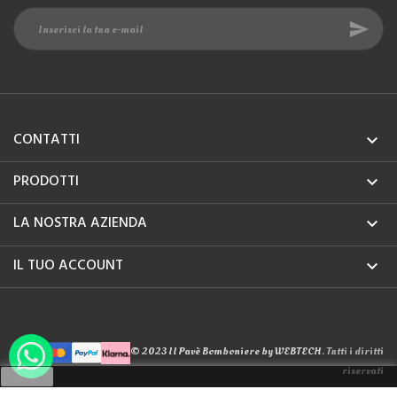
CONTATTI

PRODOTTI

LA NOSTRA AZIENDA

IL TUO ACCOUNT

© 2023 Il Pavè Bomboniere by
WEBTECH
. Tutti i diritti
riservati
Ok